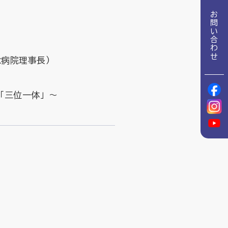
地域包括ケア推進病棟協会について
お問い合わせ
理念
地域包括ケア病棟・地域包括医療病棟について学ぶ
会長挨拶
念病院理事長）
リハビリ
入会申し込み
役員名簿
アカデミー
「三位一体」～
役員挨拶
お問い合わせ
病院見学
定款
研究大会
お知らせ
活動報告
関連機関情報について
アンケート
アーカイブ
制度・施策
総合診療医に関わる研修