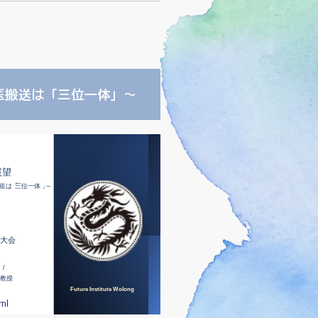
医搬送は「三位一体」～