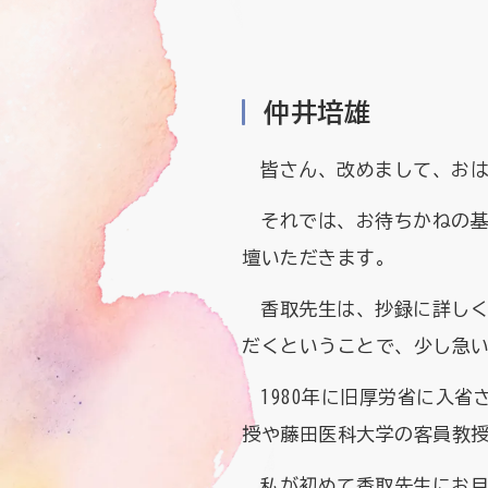
仲井培雄
皆さん、改めまして、お
それでは、お待ちかねの
壇いただきます。
香取先生は、抄録に詳し
だくということで、少し急
1980年に旧厚労省に入
授や藤田医科大学の客員教
私が初めて香取先生にお目