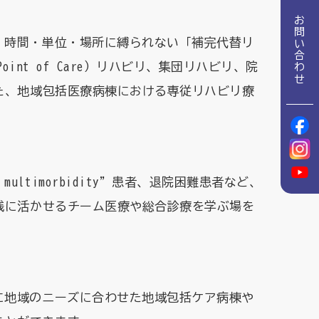
地域包括ケア推進病棟協会について
お問い合わせ
、時間・単位・場所に縛られない「補完代替リ
理念
地域包括ケア病棟・地域包括医療病棟について学ぶ
nt of Care）リハビリ、集団リハビリ、院
会長挨拶
た、地域包括医療病棟における専従リハビリ療
リハビリ
入会申し込み
役員名簿
アカデミー
役員挨拶
お問い合わせ
病院見学
定款
研究大会
imorbidity”患者、退院困難患者など、
お知らせ
践に活かせるチーム医療や総合診療を学ぶ場を
活動報告
関連機関情報について
アンケート
アーカイブ
制度・施策
に地域のニーズに合わせた地域包括ケア病棟や
総合診療医に関わる研修