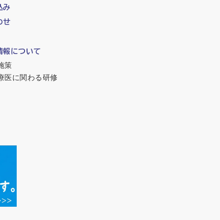
込み
わせ
情報について
施策
療医に関わる研修