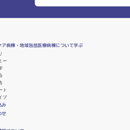
ケア病棟・地域包括医療病棟について学ぶ
リ
ミー
学
会
告
ート
イブ
込み
わせ