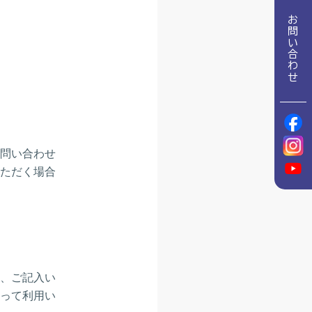
地域包括ケア推進病棟協会について
お問い合わせ
理念
地域包括ケア病棟・地域包括医療病棟について学ぶ
会長挨拶
リハビリ
入会申し込み
役員名簿
アカデミー
役員挨拶
お問い合わせ
病院見学
定款
研究大会
お知らせ
活動報告
関連機関情報について
アンケート
アーカイブ
制度・施策
総合診療医に関わる研修