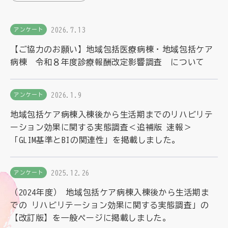
理念
地域包括ケア病棟・地域包括医療病棟について学ぶ
会長挨拶
リハビリ
2026.7.13
アンケート
入会申し込み
役員名簿
【ご協力のお願い】地域包括医療病棟・地域包括ケア
アカデミー
病棟 令和８年度診療報酬改定影響調査 について
お問い合わせ
役員挨拶
病院見学
定款
お知らせ
研究大会
2026.1.9
アンケート
活動報告
地域包括ケア病棟入棟後から生活期までのリハビリテ
関連機関情報について
ーション効果に関する実態調査＜追補版 速報＞
アンケート
「GLIM基準とBIの関連性」を掲載しました。
制度・施策
アーカイブ
総合診療医に関わる研修
2025.12.26
アンケート
（2024年度） 地域包括ケア病棟入棟後から生活期ま
での リハビリテーション効果に関する実態調査」の
【改訂版】を一般ページに掲載しました。