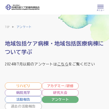
会員専用ページ
入会申し込み
TOP
アンケート
会員の登録情報
お問い合わせ
変更・退会
地域包括ケア病棟・地域包括医療病棟に
ついて学ぶ
医療・介護関係者
2024年7月以前のアンケートは
こちら
をご覧ください
医療介護関係者向けよくあるご質問
会員の皆様
地域包括ケア病棟・地域包括医療病棟とは
リハビリ
アカデミー/研修
病院見学
研究大会
地域包括ケア推進病棟協会について
活動報告
アンケート
過去の活動報告