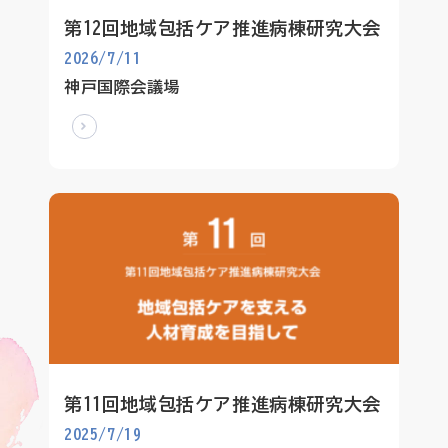
理念
地域包括ケア病棟・地域包括医療病棟について学ぶ
第12回地域包括ケア推進病棟研究大会
会長挨拶
2026/7/11
リハビリ
入会申し込み
役員名簿
神戸国際会議場
アカデミー
お問い合わせ
役員挨拶
病院見学
定款
お知らせ
研究大会
活動報告
関連機関情報について
アンケート
制度・施策
アーカイブ
総合診療医に関わる研修
第11回地域包括ケア推進病棟研究大会
2025/7/19