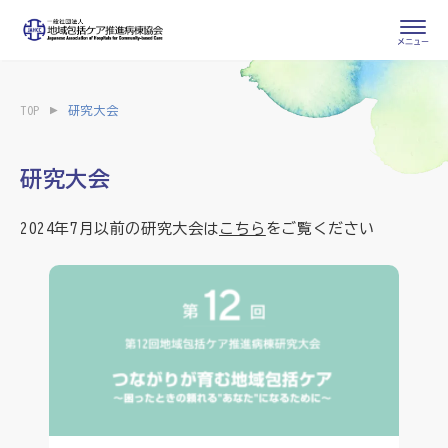
会員専用ページ
入会申し込み
TOP
研究大会
会員の登録情報
お問い合わせ
変更・退会
研究大会
医療・介護関係者
2024年7月以前の研究大会は
こちら
をご覧ください
医療介護関係者向けよくあるご質問
会員の皆様
地域包括ケア病棟・地域包括医療病棟とは
地域包括ケア推進病棟協会について