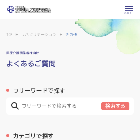
会員専用ページ
入会申し込み
TOP
リハビリテーション
その他
会員の登録情報
お問い合わせ
変更・退会
医療介護関係者様向け
よくあるご質問
医療・介護関係者
医療介護関係者向けよくあるご質問
会員の皆様
フリーワードで探す
検索する
地域包括ケア病棟・地域包括医療病棟とは
地域包括ケア推進病棟協会について
カテゴリで探す