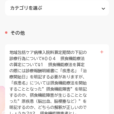
理念
地域包括ケア病棟・地域包括医療病棟について学ぶ
カテゴリを選ぶ
会長挨拶
リハビリ
入会申し込み
役員名簿
全て
アカデミー
お問い合わせ
役員挨拶
その他
病院見学
定款
お知らせ
研究大会
地域包括ケア病棟入院料算定期間の下記の
活動報告
診療行為についてH００４ 摂食機能療法
関連機関情報について
の算定についてQ１ 摂食機能療法を算定
アンケート
の際には診療報酬明細書に「疾患名」「治
制度・施策
療開始日」を明記する必要がありますが、
アーカイブ
「疾患名」については摂食機能療法を開始
総合診療医に関わる研修
することとなった”摂食機能障害”を明記
するのか、摂食機能障害が生じることとな
った”原疾患（脳出血、脳梗塞など）”を
明記するのか、どちらの解釈が正しいので
しょうか？Q２ 摂食機能障害者とし