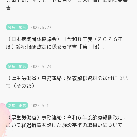
理念
地域包括ケア病棟・地域包括医療病棟について学ぶ
書
会長挨拶
リハビリ
入会申し込み
役員名簿
2025.5.22
制度・施策
アカデミー
お問い合わせ
役員挨拶
（日本病院団体協議会）「令和８年度（２０２６年
病院見学
度）診療報酬改定に係る要望書【第１報】」
定款
お知らせ
研究大会
2025.5.20
制度・施策
活動報告
関連機関情報について
（厚生労働省）事務連絡：疑義解釈資料の送付につい
アンケート
て（その25）
制度・施策
アーカイブ
総合診療医に関わる研修
2025.5.1
制度・施策
（厚生労働省）事務連絡：令和６年度診療報酬改定に
おいて経過措置を設けた施設基準の取扱いについて