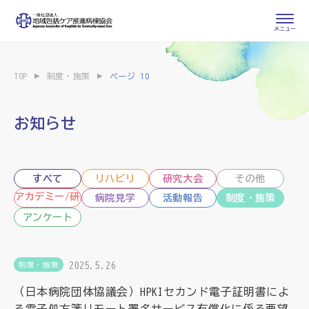
会員専用ページ
入会申し込み
TOP
制度・施策
ページ 10
会員の登録情報
お問い合わせ
変更・退会
お知らせ
医療・介護関係者
すべて
リハビリ
研究大会
その他
医療介護関係者向けよくあるご質問
会員の皆様
アカデミー/研
病院見学
活動報告
制度・施策
修
アンケート
地域包括ケア病棟・地域包括医療病棟とは
2025.5.26
制度・施策
地域包括ケア推進病棟協会について
（日本病院団体協議会）HPKIセカンド電子証明書によ
る電子処方箋リモート署名サービス有償化に係る要望