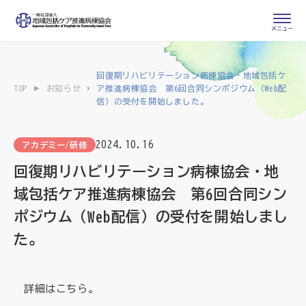
会員専用ページ
入会申し込み
回復期リハビリテーション病棟協会・地域包括ケ
TOP
お知らせ
ア推進病棟協会 第6回合同シンポジウム（Web配
会員の登録情報
信）の受付を開始しました。
お問い合わせ
変更・退会
2024.10.16
アカデミー/研修
医療・介護関係者
回復期リハビリテーション病棟協会・地
医療介護関係者向けよくあるご質問
域包括ケア推進病棟協会 第6回合同シン
会員の皆様
ポジウム（Web配信）の受付を開始しまし
地域包括ケア病棟・地域包括医療病棟とは
た。
地域包括ケア推進病棟協会について
詳細は
こちら
。