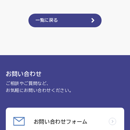
理念
地域包括ケア病棟・地域包括医療病棟について学ぶ
会長挨拶
リハビリ
入会申し込み
一覧に戻る
役員名簿
アカデミー
お問い合わせ
役員挨拶
病院見学
定款
お知らせ
研究大会
活動報告
関連機関情報について
お問い合わせ
アンケート
制度・施策
ご相談やご質問など、
アーカイブ
お気軽にお問い合わせください。
総合診療医に関わる研修
お問い合わせフォーム