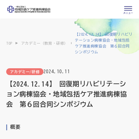
会員専用ページ
入会申し込み
【2024.12.14】 回復期リハビリ
テーション病棟協会・地域包括
TOP
アカデミー（教育・研修）
会員の登録情報
ケア推進病棟協会 第６回合同
お問い合わせ
変更・退会
シンポジウム
医療・介護関係者
2024.10.11
アカデミー/研修
【2024.12.14】 回復期リハビリテーシ
医療介護関係者向けよくあるご質問
会員の皆様
ョン病棟協会・地域包括ケア推進病棟協
会 第６回合同シンポジウム
地域包括ケア病棟・地域包括医療病棟とは
地域包括ケア推進病棟協会について
概要