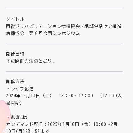
理念
地域包括ケア病棟・地域包括医療病棟について学ぶ
会長挨拶
リハビリ
タイトル
入会申し込み
役員名簿
回復期リハビリテーション病棟協会・地域包括ケア推進
アカデミー
病棟協会 第６回合同シンポジウム
お問い合わせ
役員挨拶
病院見学
定款
お知らせ
研究大会
開催日時
下記開催方法のとおり。
活動報告
関連機関情報について
アンケート
開催方法
制度・施策
・ライブ配信
アーカイブ
2024年12月14日（土） 13：20～17：00 （12：30入
総合診療医に関わる研修
場開始）
・WEB配信
オンデマンド配信：2025年1月10日（金）10:00～2月
10日(月)23：59まで