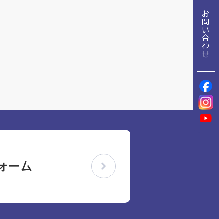
地域包括ケア推進病棟協会について
お問い合わせ
理念
地域包括ケア病棟・地域包括医療病棟について学ぶ
会長挨拶
リハビリ
入会申し込み
役員名簿
アカデミー
役員挨拶
お問い合わせ
病院見学
定款
研究大会
お知らせ
活動報告
関連機関情報について
アンケート
ォーム
アーカイブ
制度・施策
総合診療医に関わる研修