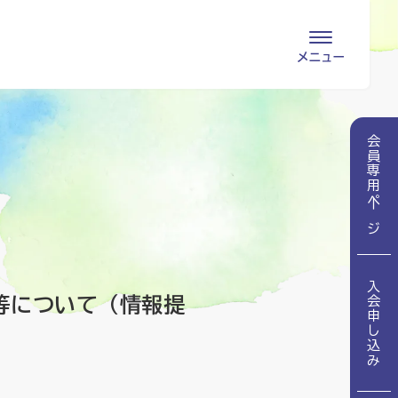
会員専用ページ
入会申し込み
会員専用ページ
会員の登録情報
お問い合わせ
変更・退会
医療・介護関係者
入会申し込み
医療介護関係者向けよくあるご質問
会員の皆様
等について（情報提
地域包括ケア病棟・地域包括医療病棟とは