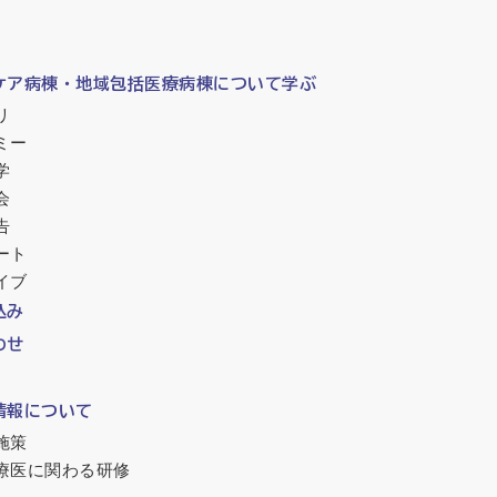
ケア病棟・地域包括医療病棟について学ぶ
リ
ミー
学
会
告
ート
イブ
込み
わせ
情報について
施策
療医に関わる研修