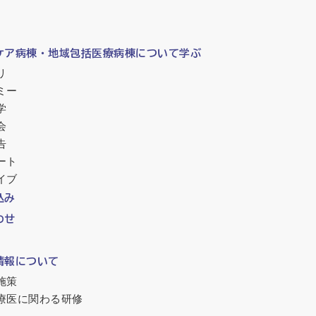
ケア病棟・地域包括医療病棟について学ぶ
リ
ミー
学
会
告
ート
イブ
込み
わせ
情報について
施策
療医に関わる研修