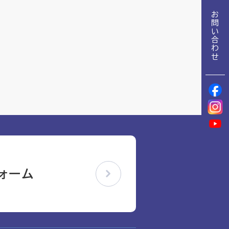
地域包括ケア推進病棟協会について
お問い合わせ
理念
地域包括ケア病棟・地域包括医療病棟について学ぶ
会長挨拶
リハビリ
入会申し込み
役員名簿
アカデミー
役員挨拶
お問い合わせ
病院見学
定款
研究大会
お知らせ
活動報告
関連機関情報について
アンケート
ォーム
アーカイブ
制度・施策
総合診療医に関わる研修