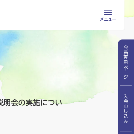
会員専用ページ
入会申し込み
会員専用ページ
会員の登録情報
お問い合わせ
変更・退会
医療・介護関係者
入会申し込み
医療介護関係者向けよくあるご質問
会員の皆様
説明会の実施につい
地域包括ケア病棟・地域包括医療病棟とは