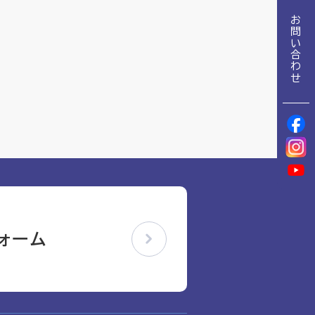
地域包括ケア推進病棟協会について
お問い合わせ
理念
地域包括ケア病棟・地域包括医療病棟について学ぶ
会長挨拶
リハビリ
入会申し込み
役員名簿
アカデミー
役員挨拶
お問い合わせ
病院見学
定款
研究大会
お知らせ
活動報告
関連機関情報について
アンケート
ォーム
アーカイブ
制度・施策
総合診療医に関わる研修