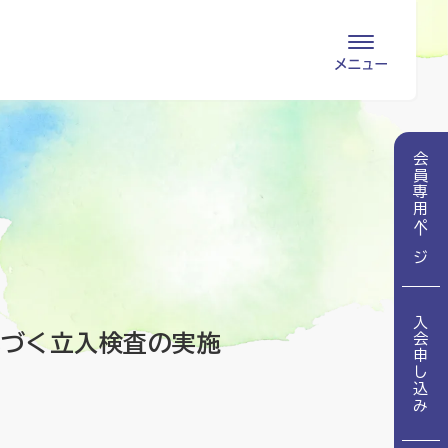
会員専用ページ
入会申し込み
会員専用ページ
て
会員の登録情報
お問い合わせ
変更・退会
医療・介護関係者
入会申し込み
医療介護関係者向けよくあるご質問
会員の皆様
基づく立入検査の実施
地域包括ケア病棟・地域包括医療病棟とは