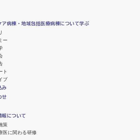
ケア病棟・地域包括医療病棟について学ぶ
リ
ミー
学
会
告
ート
イブ
込み
わせ
情報について
施策
療医に関わる研修