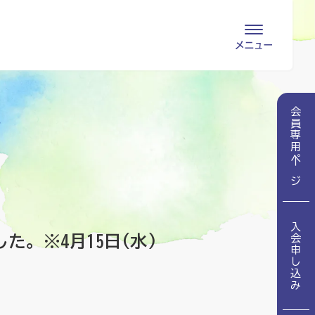
会員専用ページ
入会申し込み
会員専用ページ
で
会員の登録情報
お問い合わせ
変更・退会
医療・介護関係者
入会申し込み
医療介護関係者向けよくあるご質問
会員の皆様
。※4月15日(水)
地域包括ケア病棟・地域包括医療病棟とは