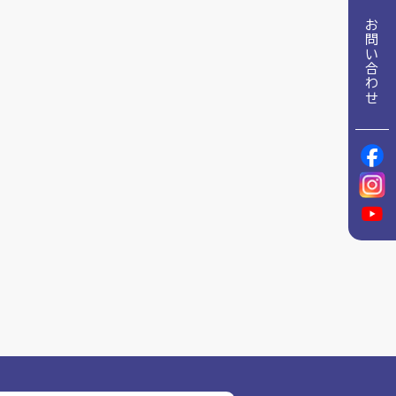
地域包括ケア推進病棟協会について
お問い合わせ
理念
地域包括ケア病棟・地域包括医療病棟について学ぶ
会長挨拶
リハビリ
入会申し込み
役員名簿
アカデミー
役員挨拶
お問い合わせ
病院見学
定款
研究大会
お知らせ
活動報告
関連機関情報について
アンケート
アーカイブ
制度・施策
総合診療医に関わる研修