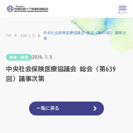
会員専用ページ
入会申し込み
中央社会保険医療協議会 総会（第639回）議事次
TOP
お知らせ
第
会員の登録情報
お問い合わせ
変更・退会
2026.1.5
制度・施策
医療・介護関係者
中央社会保険医療協議会 総会（第639
回）議事次第
医療介護関係者向けよくあるご質問
会員の皆様
地域包括ケア病棟・地域包括医療病棟とは
一覧に戻る
地域包括ケア推進病棟協会について