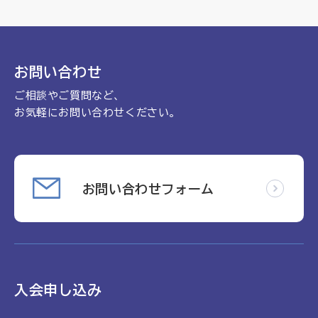
理念
地域包括ケア病棟・地域包括医療病棟について学ぶ
会長挨拶
リハビリ
入会申し込み
役員名簿
お問い合わせ
アカデミー
お問い合わせ
役員挨拶
ご相談やご質問など、
病院見学
お気軽にお問い合わせください。
定款
お知らせ
研究大会
活動報告
関連機関情報について
アンケート
お問い合わせフォーム
制度・施策
アーカイブ
総合診療医に関わる研修
入会申し込み