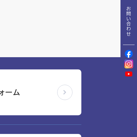
地域包括ケア推進病棟協会について
お問い合わせ
理念
地域包括ケア病棟・地域包括医療病棟について学ぶ
会長挨拶
リハビリ
入会申し込み
役員名簿
アカデミー
役員挨拶
お問い合わせ
病院見学
定款
研究大会
お知らせ
活動報告
ォーム
関連機関情報について
アンケート
アーカイブ
制度・施策
総合診療医に関わる研修