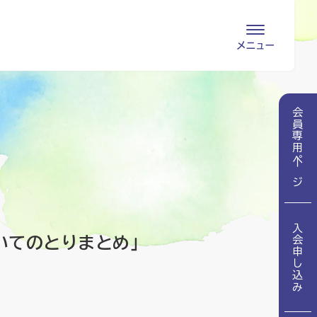
会員専用ページ
入会申し込み
会員専用ページ
会員の登録情報
お問い合わせ
変更・退会
医療・介護関係者
入会申し込み
医療介護関係者向けよくあるご質問
会員の皆様
いてのとりまとめ」
地域包括ケア病棟・地域包括医療病棟とは