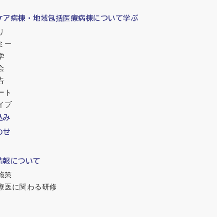
ケア病棟・地域包括医療病棟について学ぶ
リ
ミー
学
会
告
ート
イブ
込み
わせ
情報について
施策
療医に関わる研修