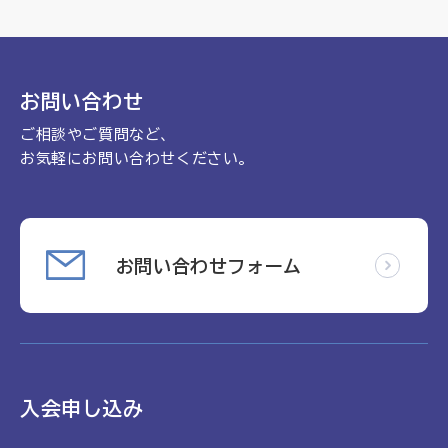
理念
地域包括ケア病棟・地域包括医療病棟について学ぶ
会長挨拶
リハビリ
入会申し込み
役員名簿
お問い合わせ
アカデミー
お問い合わせ
役員挨拶
ご相談やご質問など、
病院見学
お気軽にお問い合わせください。
定款
お知らせ
研究大会
活動報告
関連機関情報について
アンケート
お問い合わせフォーム
制度・施策
アーカイブ
総合診療医に関わる研修
入会申し込み