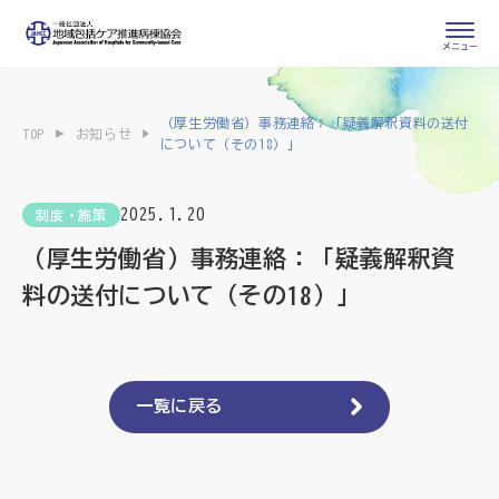
会員専用ページ
入会申し込み
（厚生労働省）事務連絡：「疑義解釈資料の送付
TOP
お知らせ
について（その18）」
会員の登録情報
お問い合わせ
変更・退会
2025.1.20
制度・施策
医療・介護関係者
（厚生労働省）事務連絡：「疑義解釈資
料の送付について（その18）」
医療介護関係者向けよくあるご質問
会員の皆様
地域包括ケア病棟・地域包括医療病棟とは
一覧に戻る
地域包括ケア推進病棟協会について