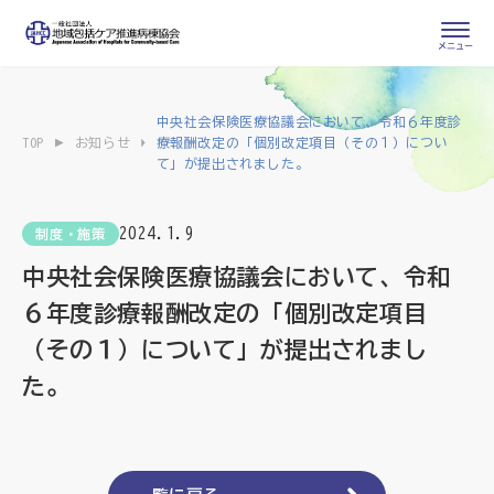
会員専用ページ
入会申し込み
中央社会保険医療協議会において、令和６年度診
TOP
お知らせ
療報酬改定の「個別改定項目（その１）につい
会員の登録情報
て」が提出されました。
お問い合わせ
変更・退会
2024.1.9
制度・施策
医療・介護関係者
中央社会保険医療協議会において、令和
医療介護関係者向けよくあるご質問
６年度診療報酬改定の「個別改定項目
会員の皆様
（その１）について」が提出されまし
地域包括ケア病棟・地域包括医療病棟とは
た。
地域包括ケア推進病棟協会について