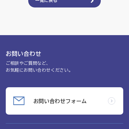
理念
一覧に戻る
地域包括ケア病棟・地域包括医療病棟について学ぶ
会長挨拶
リハビリ
入会申し込み
役員名簿
アカデミー
お問い合わせ
役員挨拶
病院見学
定款
お知らせ
研究大会
お問い合わせ
ご相談やご質問など、
活動報告
関連機関情報について
お気軽にお問い合わせください。
アンケート
制度・施策
アーカイブ
総合診療医に関わる研修
お問い合わせフォーム