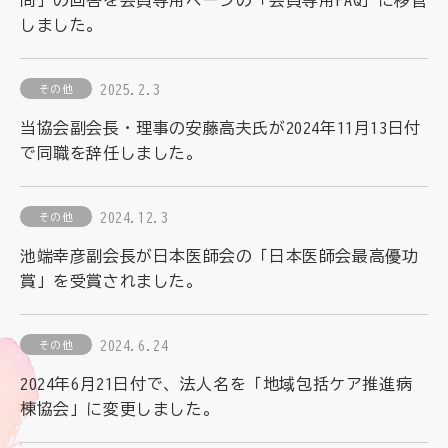
理念
地域包括ケア病棟・地域包括医療病棟について学ぶ
しました。
会長挨拶
リハビリ
入会申し込み
役員名簿
2025.2.3
その他
アカデミー
お問い合わせ
役員挨拶
当協会副会長・理事の安藤高夫氏が2024年11月13日付
病院見学
で同職を辞任しました。
定款
お知らせ
研究大会
2024.12.3
その他
活動報告
関連機関情報について
池端幸彦副会長が日本医師会の「日本医師会最高優功
アンケート
賞」を受賞されました。
制度・施策
アーカイブ
総合診療医に関わる研修
2024.6.24
その他
2024年6月21日付で、法人名を「地域包括ケア推進病
棟協会」に変更しました。