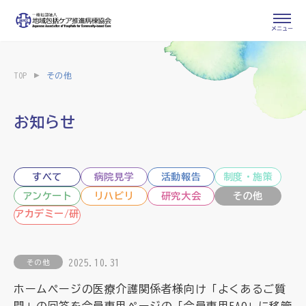
会員専用ページ
入会申し込み
TOP
その他
会員の登録情報
お問い合わせ
変更・退会
お知らせ
医療・介護関係者
すべて
病院見学
活動報告
制度・施策
医療介護関係者向けよくあるご質問
会員の皆様
アンケート
リハビリ
研究大会
その他
アカデミー/研
修
地域包括ケア病棟・地域包括医療病棟とは
2025.10.31
その他
地域包括ケア推進病棟協会について
ホームページの医療介護関係者様向け「よくあるご質
問」の回答を会員専用ページの「会員専用FAQ」に移管