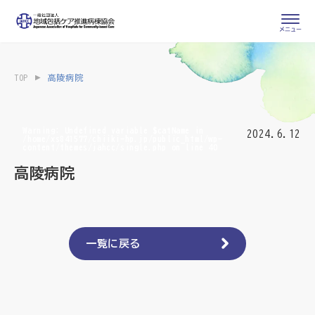
会員専用ページ
入会申し込み
TOP
高陵病院
会員の登録情報
お問い合わせ
変更・退会
Warning
: Undefined variable $catName in
2024.6.12
/home/xs841577/chiiki-hp.jp/public_html/wp-
content/themes/jahcc/single.php
on line
40
医療・介護関係者
高陵病院
医療介護関係者向けよくあるご質問
会員の皆様
地域包括ケア病棟・地域包括医療病棟とは
一覧に戻る
地域包括ケア推進病棟協会について