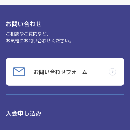
理念
地域包括ケア病棟・地域包括医療病棟について学ぶ
会長挨拶
リハビリ
入会申し込み
お問い合わせ
役員名簿
アカデミー
ご相談やご質問など、
お問い合わせ
役員挨拶
病院見学
お気軽にお問い合わせください。
定款
お知らせ
研究大会
活動報告
関連機関情報について
お問い合わせフォーム
アンケート
制度・施策
アーカイブ
総合診療医に関わる研修
入会申し込み