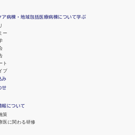
ケア病棟・地域包括医療病棟について学ぶ
リ
ミー
学
会
告
ート
イブ
込み
わせ
情報について
施策
療医に関わる研修