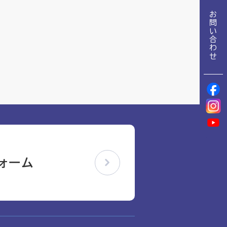
地域包括ケア推進病棟協会について
お問い合わせ
理念
地域包括ケア病棟・地域包括医療病棟について学ぶ
会長挨拶
リハビリ
入会申し込み
役員名簿
アカデミー
役員挨拶
お問い合わせ
病院見学
定款
研究大会
お知らせ
活動報告
ォーム
関連機関情報について
アンケート
アーカイブ
制度・施策
総合診療医に関わる研修