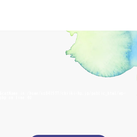
 $catName in
/home/xs841577/chiiki-hp.jp/public_html/wp-
php
on line
40