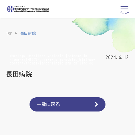
会員専用ページ
入会申し込み
TOP
長田病院
会員の登録情報
お問い合わせ
変更・退会
Warning
: Undefined variable $catName in
2024.6.12
/home/xs841577/chiiki-hp.jp/public_html/wp-
content/themes/jahcc/single.php
on line
40
医療・介護関係者
長田病院
医療介護関係者向けよくあるご質問
会員の皆様
地域包括ケア病棟・地域包括医療病棟とは
一覧に戻る
地域包括ケア推進病棟協会について