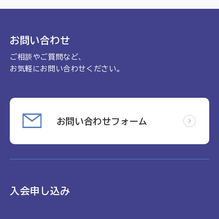
理念
地域包括ケア病棟・地域包括医療病棟について学ぶ
会長挨拶
リハビリ
入会申し込み
お問い合わせ
役員名簿
アカデミー
ご相談やご質問など、
お問い合わせ
役員挨拶
病院見学
お気軽にお問い合わせください。
定款
お知らせ
研究大会
活動報告
関連機関情報について
お問い合わせフォーム
アンケート
制度・施策
アーカイブ
総合診療医に関わる研修
入会申し込み