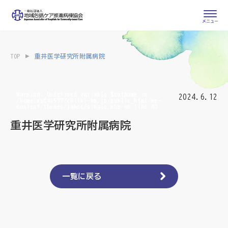
会員専用ページ
入会申し込み
TOP
重井医学研究所附属病院
会員の登録情報
お問い合わせ
変更・退会
Warning
: Undefined variable $catName in
2024.6.12
/home/xs841577/chiiki-hp.jp/public_html/wp-
content/themes/jahcc/single.php
on line
40
医療・介護関係者
重井医学研究所附属病院
医療介護関係者向けよくあるご質問
会員の皆様
地域包括ケア病棟・地域包括医療病棟とは
一覧に戻る
地域包括ケア推進病棟協会について