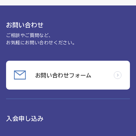
理念
地域包括ケア病棟・地域包括医療病棟について学ぶ
会長挨拶
リハビリ
入会申し込み
お問い合わせ
役員名簿
アカデミー
ご相談やご質問など、
お問い合わせ
役員挨拶
病院見学
お気軽にお問い合わせください。
定款
お知らせ
研究大会
活動報告
関連機関情報について
お問い合わせフォーム
アンケート
制度・施策
アーカイブ
総合診療医に関わる研修
入会申し込み