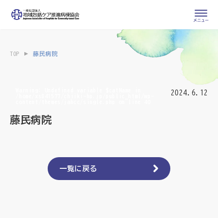
会員専用ページ
入会申し込み
TOP
藤民病院
会員の登録情報
お問い合わせ
変更・退会
Warning
: Undefined variable $catName in
2024.6.12
/home/xs841577/chiiki-hp.jp/public_html/wp-
content/themes/jahcc/single.php
on line
40
医療・介護関係者
藤民病院
医療介護関係者向けよくあるご質問
会員の皆様
地域包括ケア病棟・地域包括医療病棟とは
一覧に戻る
地域包括ケア推進病棟協会について