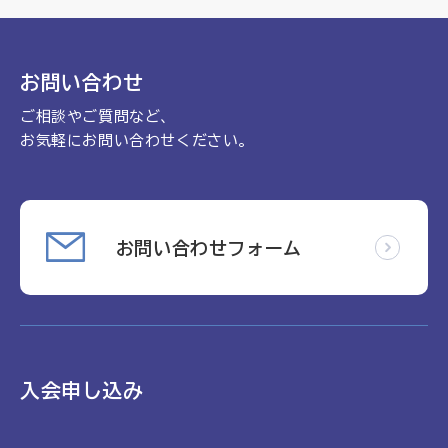
理念
地域包括ケア病棟・地域包括医療病棟について学ぶ
会長挨拶
リハビリ
入会申し込み
お問い合わせ
役員名簿
アカデミー
ご相談やご質問など、
お問い合わせ
役員挨拶
病院見学
お気軽にお問い合わせください。
定款
お知らせ
研究大会
活動報告
関連機関情報について
お問い合わせフォーム
アンケート
制度・施策
アーカイブ
総合診療医に関わる研修
入会申し込み