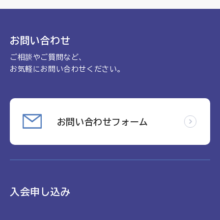
理念
地域包括ケア病棟・地域包括医療病棟について学ぶ
会長挨拶
リハビリ
入会申し込み
お問い合わせ
役員名簿
アカデミー
ご相談やご質問など、
お問い合わせ
役員挨拶
病院見学
お気軽にお問い合わせください。
定款
お知らせ
研究大会
活動報告
関連機関情報について
お問い合わせフォーム
アンケート
制度・施策
アーカイブ
総合診療医に関わる研修
入会申し込み