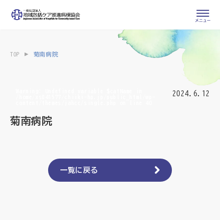
会員専用ページ
入会申し込み
TOP
菊南病院
会員の登録情報
お問い合わせ
変更・退会
Warning
: Undefined variable $catName in
2024.6.12
/home/xs841577/chiiki-hp.jp/public_html/wp-
content/themes/jahcc/single.php
on line
40
医療・介護関係者
菊南病院
医療介護関係者向けよくあるご質問
会員の皆様
地域包括ケア病棟・地域包括医療病棟とは
一覧に戻る
地域包括ケア推進病棟協会について