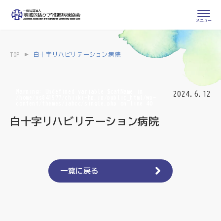
会員専用ページ
入会申し込み
TOP
白十字リハビリテーション病院
会員の登録情報
お問い合わせ
変更・退会
Warning
: Undefined variable $catName in
2024.6.12
/home/xs841577/chiiki-hp.jp/public_html/wp-
content/themes/jahcc/single.php
on line
40
医療・介護関係者
白十字リハビリテーション病院
医療介護関係者向けよくあるご質問
会員の皆様
地域包括ケア病棟・地域包括医療病棟とは
一覧に戻る
地域包括ケア推進病棟協会について