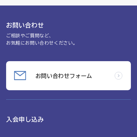
理念
地域包括ケア病棟・地域包括医療病棟について学ぶ
会長挨拶
リハビリ
入会申し込み
お問い合わせ
役員名簿
アカデミー
ご相談やご質問など、
お問い合わせ
役員挨拶
病院見学
お気軽にお問い合わせください。
定款
お知らせ
研究大会
活動報告
関連機関情報について
お問い合わせフォーム
アンケート
制度・施策
アーカイブ
総合診療医に関わる研修
入会申し込み