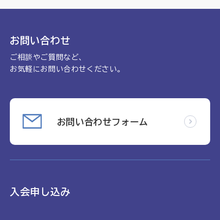
理念
地域包括ケア病棟・地域包括医療病棟について学ぶ
会長挨拶
リハビリ
入会申し込み
お問い合わせ
役員名簿
アカデミー
ご相談やご質問など、
お問い合わせ
役員挨拶
病院見学
お気軽にお問い合わせください。
定款
お知らせ
研究大会
活動報告
関連機関情報について
お問い合わせフォーム
アンケート
制度・施策
アーカイブ
総合診療医に関わる研修
入会申し込み