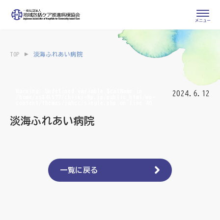
会員専用ページ
入会申し込み
TOP
淡海ふれあい病院
会員の登録情報
お問い合わせ
変更・退会
Warning
: Undefined variable $catName in
2024.6.12
/home/xs841577/chiiki-hp.jp/public_html/wp-
content/themes/jahcc/single.php
on line
40
医療・介護関係者
淡海ふれあい病院
医療介護関係者向けよくあるご質問
会員の皆様
地域包括ケア病棟・地域包括医療病棟とは
一覧に戻る
地域包括ケア推進病棟協会について