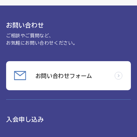
理念
地域包括ケア病棟・地域包括医療病棟について学ぶ
会長挨拶
リハビリ
入会申し込み
お問い合わせ
役員名簿
アカデミー
ご相談やご質問など、
お問い合わせ
役員挨拶
病院見学
お気軽にお問い合わせください。
定款
お知らせ
研究大会
活動報告
関連機関情報について
お問い合わせフォーム
アンケート
制度・施策
アーカイブ
総合診療医に関わる研修
入会申し込み