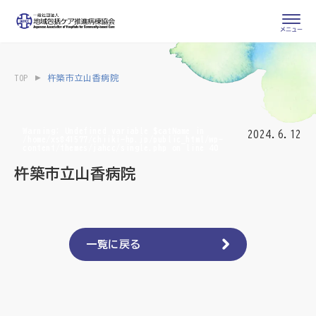
会員専用ページ
入会申し込み
TOP
杵築市立山香病院
会員の登録情報
お問い合わせ
変更・退会
Warning
: Undefined variable $catName in
2024.6.12
/home/xs841577/chiiki-hp.jp/public_html/wp-
content/themes/jahcc/single.php
on line
40
医療・介護関係者
杵築市立山香病院
医療介護関係者向けよくあるご質問
会員の皆様
地域包括ケア病棟・地域包括医療病棟とは
一覧に戻る
地域包括ケア推進病棟協会について