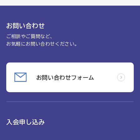
理念
地域包括ケア病棟・地域包括医療病棟について学ぶ
会長挨拶
リハビリ
入会申し込み
お問い合わせ
役員名簿
アカデミー
ご相談やご質問など、
お問い合わせ
役員挨拶
病院見学
お気軽にお問い合わせください。
定款
お知らせ
研究大会
活動報告
関連機関情報について
お問い合わせフォーム
アンケート
制度・施策
アーカイブ
総合診療医に関わる研修
入会申し込み