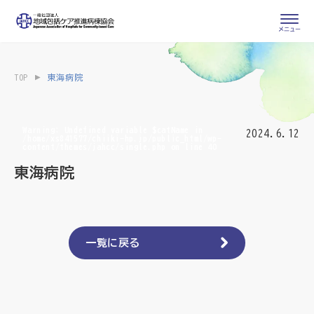
会員専用ページ
入会申し込み
TOP
東海病院
会員の登録情報
お問い合わせ
変更・退会
Warning
: Undefined variable $catName in
2024.6.12
/home/xs841577/chiiki-hp.jp/public_html/wp-
content/themes/jahcc/single.php
on line
40
医療・介護関係者
東海病院
医療介護関係者向けよくあるご質問
会員の皆様
地域包括ケア病棟・地域包括医療病棟とは
一覧に戻る
地域包括ケア推進病棟協会について