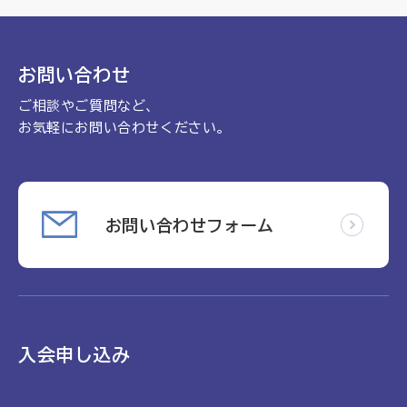
理念
地域包括ケア病棟・地域包括医療病棟について学ぶ
会長挨拶
リハビリ
入会申し込み
お問い合わせ
役員名簿
アカデミー
ご相談やご質問など、
お問い合わせ
役員挨拶
病院見学
お気軽にお問い合わせください。
定款
お知らせ
研究大会
活動報告
関連機関情報について
お問い合わせフォーム
アンケート
制度・施策
アーカイブ
総合診療医に関わる研修
入会申し込み