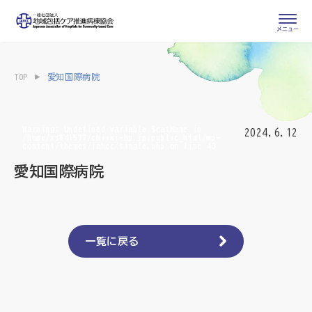
会員専用ページ
入会申し込み
TOP
愛知国際病院
会員の登録情報
お問い合わせ
変更・退会
Warning
: Undefined variable $catName in
2024.6.12
/home/xs841577/chiiki-hp.jp/public_html/wp-
content/themes/jahcc/single.php
on line
40
医療・介護関係者
愛知国際病院
医療介護関係者向けよくあるご質問
会員の皆様
地域包括ケア病棟・地域包括医療病棟とは
一覧に戻る
地域包括ケア推進病棟協会について