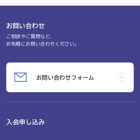
理念
地域包括ケア病棟・地域包括医療病棟について学ぶ
会長挨拶
リハビリ
入会申し込み
お問い合わせ
役員名簿
アカデミー
ご相談やご質問など、
お問い合わせ
役員挨拶
病院見学
お気軽にお問い合わせください。
定款
お知らせ
研究大会
活動報告
関連機関情報について
お問い合わせフォーム
アンケート
制度・施策
アーカイブ
総合診療医に関わる研修
入会申し込み