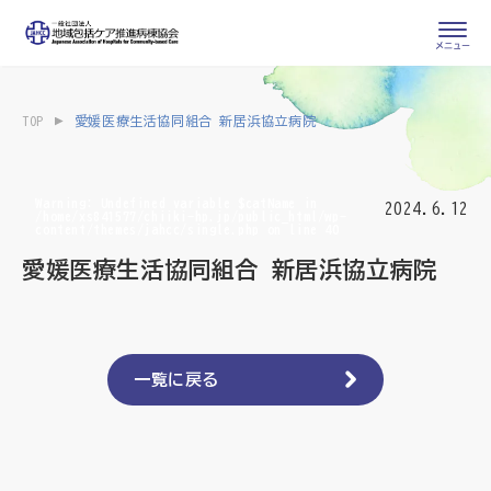
会員専用ページ
入会申し込み
TOP
愛媛医療生活協同組合 新居浜協立病院
会員の登録情報
お問い合わせ
変更・退会
Warning
: Undefined variable $catName in
2024.6.12
/home/xs841577/chiiki-hp.jp/public_html/wp-
content/themes/jahcc/single.php
on line
40
医療・介護関係者
愛媛医療生活協同組合 新居浜協立病院
医療介護関係者向けよくあるご質問
会員の皆様
地域包括ケア病棟・地域包括医療病棟とは
一覧に戻る
地域包括ケア推進病棟協会について