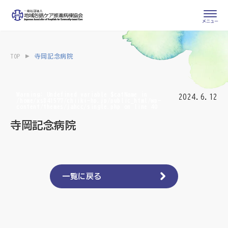
会員専用ページ
入会申し込み
TOP
寺岡記念病院
会員の登録情報
お問い合わせ
変更・退会
Warning
: Undefined variable $catName in
2024.6.12
/home/xs841577/chiiki-hp.jp/public_html/wp-
content/themes/jahcc/single.php
on line
40
医療・介護関係者
寺岡記念病院
医療介護関係者向けよくあるご質問
会員の皆様
地域包括ケア病棟・地域包括医療病棟とは
一覧に戻る
地域包括ケア推進病棟協会について