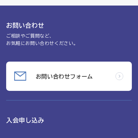
理念
地域包括ケア病棟・地域包括医療病棟について学ぶ
会長挨拶
リハビリ
入会申し込み
お問い合わせ
役員名簿
アカデミー
ご相談やご質問など、
お問い合わせ
役員挨拶
病院見学
お気軽にお問い合わせください。
定款
お知らせ
研究大会
活動報告
関連機関情報について
お問い合わせフォーム
アンケート
制度・施策
アーカイブ
総合診療医に関わる研修
入会申し込み