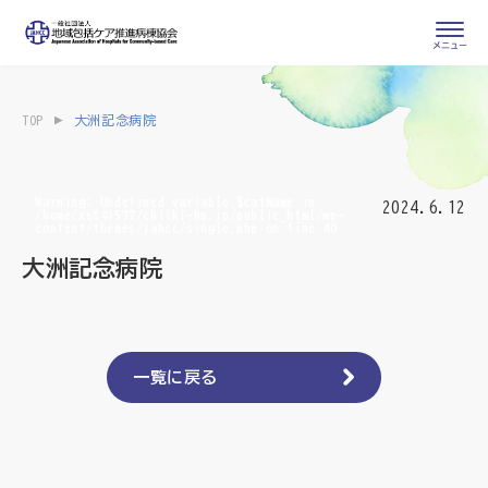
会員専用ページ
入会申し込み
TOP
大洲記念病院
会員の登録情報
お問い合わせ
変更・退会
Warning
: Undefined variable $catName in
2024.6.12
/home/xs841577/chiiki-hp.jp/public_html/wp-
content/themes/jahcc/single.php
on line
40
医療・介護関係者
大洲記念病院
医療介護関係者向けよくあるご質問
会員の皆様
地域包括ケア病棟・地域包括医療病棟とは
一覧に戻る
地域包括ケア推進病棟協会について