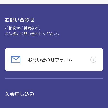
理念
地域包括ケア病棟・地域包括医療病棟について学ぶ
会長挨拶
リハビリ
入会申し込み
お問い合わせ
役員名簿
アカデミー
ご相談やご質問など、
お問い合わせ
役員挨拶
病院見学
お気軽にお問い合わせください。
定款
お知らせ
研究大会
活動報告
関連機関情報について
お問い合わせフォーム
アンケート
制度・施策
アーカイブ
総合診療医に関わる研修
入会申し込み