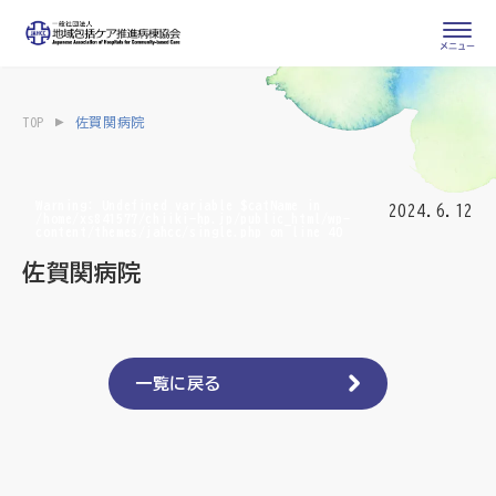
会員専用ページ
入会申し込み
TOP
佐賀関病院
会員の登録情報
お問い合わせ
変更・退会
Warning
: Undefined variable $catName in
2024.6.12
/home/xs841577/chiiki-hp.jp/public_html/wp-
content/themes/jahcc/single.php
on line
40
医療・介護関係者
佐賀関病院
医療介護関係者向けよくあるご質問
会員の皆様
地域包括ケア病棟・地域包括医療病棟とは
一覧に戻る
地域包括ケア推進病棟協会について