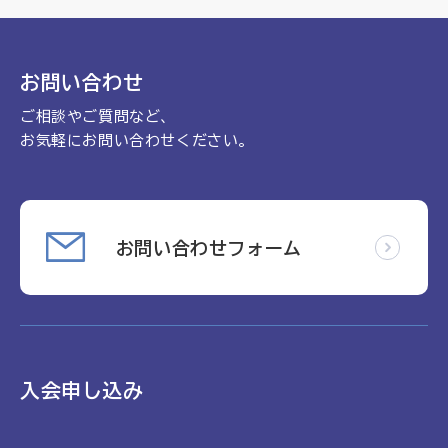
理念
地域包括ケア病棟・地域包括医療病棟について学ぶ
会長挨拶
リハビリ
入会申し込み
お問い合わせ
役員名簿
アカデミー
ご相談やご質問など、
お問い合わせ
役員挨拶
病院見学
お気軽にお問い合わせください。
定款
お知らせ
研究大会
活動報告
関連機関情報について
お問い合わせフォーム
アンケート
制度・施策
アーカイブ
総合診療医に関わる研修
入会申し込み