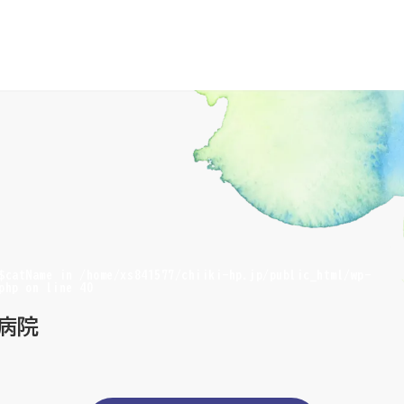
 $catName in
/home/xs841577/chiiki-hp.jp/public_html/wp-
php
on line
40
病院