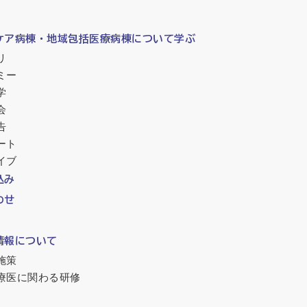
ケア病棟・地域包括医療病棟について学ぶ
リ
ミー
学
会
告
ート
イブ
込み
わせ
情報について
施策
療医に関わる研修