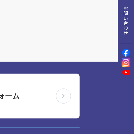
地域包括ケア推進病棟協会について
お問い合わせ
理念
地域包括ケア病棟・地域包括医療病棟について学ぶ
会長挨拶
リハビリ
入会申し込み
役員名簿
アカデミー
役員挨拶
お問い合わせ
病院見学
定款
研究大会
お知らせ
活動報告
ォーム
関連機関情報について
アンケート
アーカイブ
制度・施策
総合診療医に関わる研修