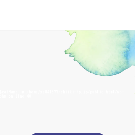
 $catName in
/home/xs841577/chiiki-hp.jp/public_html/wp-
php
on line
40