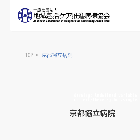
TOP
京都協立病院
Warning
: Undefined variable
content/themes/jahcc/single.
京都協立病院