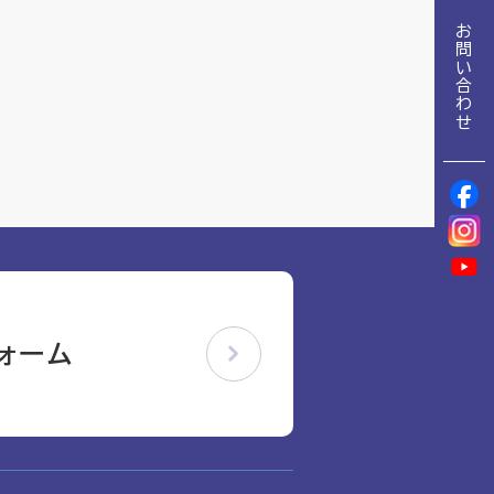
地域包括ケア推進病棟協会について
お問い合わせ
理念
地域包括ケア病棟・地域包括医療病棟について学ぶ
会長挨拶
リハビリ
入会申し込み
役員名簿
アカデミー
役員挨拶
お問い合わせ
病院見学
定款
研究大会
お知らせ
活動報告
ォーム
関連機関情報について
アンケート
アーカイブ
制度・施策
総合診療医に関わる研修