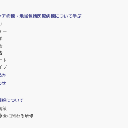
ケア病棟・地域包括医療病棟について学ぶ
リ
ミー
学
会
告
ート
イブ
込み
わせ
情報について
施策
療医に関わる研修