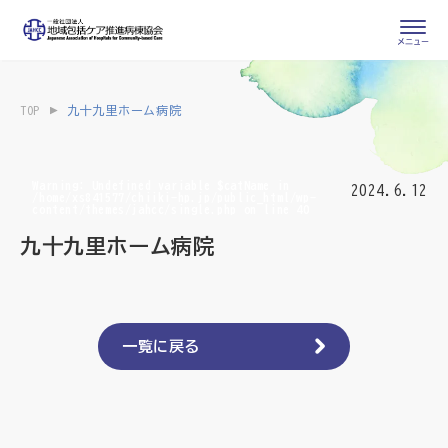
会員専用ページ
入会申し込み
TOP
九十九里ホーム病院
会員の登録情報
お問い合わせ
変更・退会
Warning
: Undefined variable $catName in
2024.6.12
/home/xs841577/chiiki-hp.jp/public_html/wp-
content/themes/jahcc/single.php
on line
40
医療・介護関係者
九十九里ホーム病院
医療介護関係者向けよくあるご質問
会員の皆様
地域包括ケア病棟・地域包括医療病棟とは
一覧に戻る
地域包括ケア推進病棟協会について