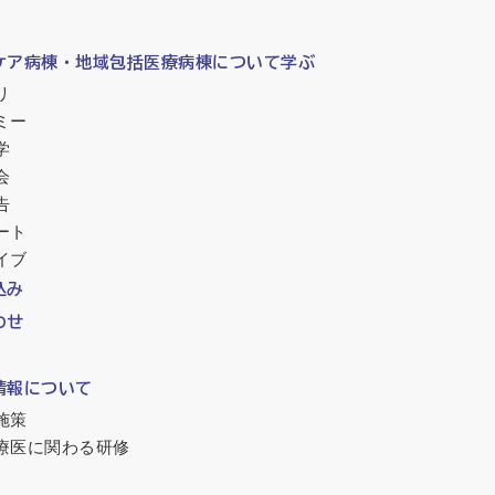
ケア病棟・地域包括医療病棟について学ぶ
リ
ミー
学
会
告
ート
イブ
込み
わせ
情報について
施策
療医に関わる研修