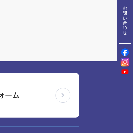
地域包括ケア推進病棟協会について
お問い合わせ
理念
地域包括ケア病棟・地域包括医療病棟について学ぶ
会長挨拶
リハビリ
入会申し込み
役員名簿
アカデミー
役員挨拶
お問い合わせ
病院見学
定款
研究大会
お知らせ
活動報告
ォーム
関連機関情報について
アンケート
アーカイブ
制度・施策
総合診療医に関わる研修