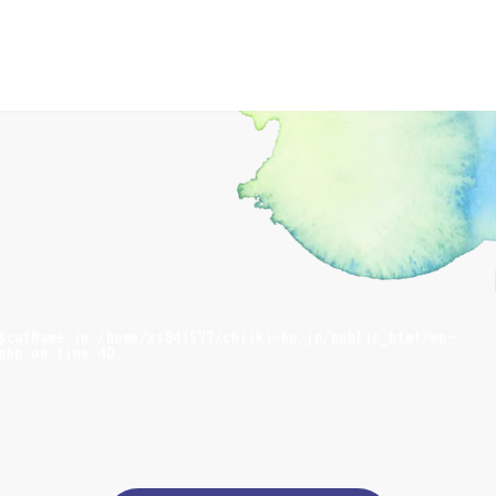
 $catName in
/home/xs841577/chiiki-hp.jp/public_html/wp-
php
on line
40