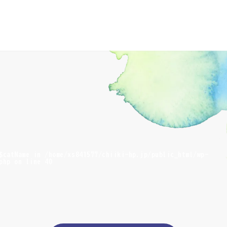
 $catName in
/home/xs841577/chiiki-hp.jp/public_html/wp-
php
on line
40