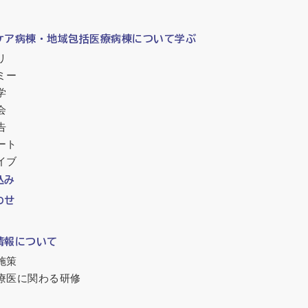
ケア病棟・地域包括医療病棟について学ぶ
リ
ミー
学
会
告
ート
イブ
込み
わせ
情報について
施策
療医に関わる研修