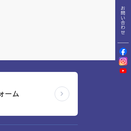
地域包括ケア推進病棟協会について
お問い合わせ
理念
地域包括ケア病棟・地域包括医療病棟について学ぶ
会長挨拶
リハビリ
入会申し込み
役員名簿
アカデミー
役員挨拶
お問い合わせ
病院見学
定款
研究大会
お知らせ
活動報告
ォーム
関連機関情報について
アンケート
アーカイブ
制度・施策
総合診療医に関わる研修