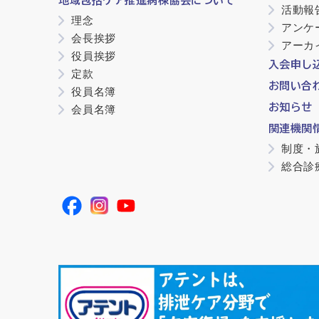
地域包括ケア推進病棟協会について
活動報
理念
アンケ
会長挨拶
アーカ
役員挨拶
入会申し
定款
お問い合
役員名簿
お知らせ
会員名簿
関連機関
制度・
総合診