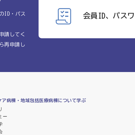
のID・パス
会員ID、パス
申請してく
ら再申請し
ケア病棟・地域包括医療病棟について学ぶ
リ
ミー
学
会