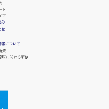
告
ート
イブ
込み
わせ
情報について
施策
療医に関わる研修