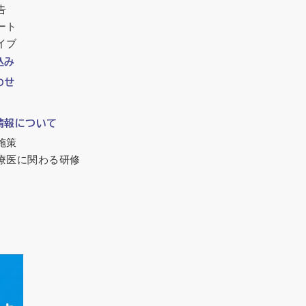
告
ート
イブ
込み
わせ
情報について
施策
療医に関わる研修