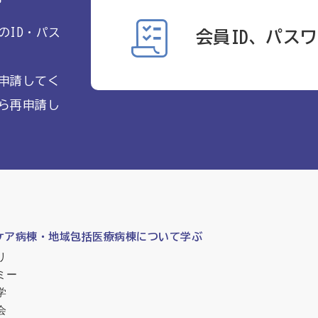
のID・パス
会員ID、パス
申請してく
ら再申請し
ケア病棟・地域包括医療病棟について学ぶ
リ
ミー
学
会