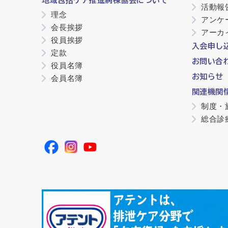
地域包括ケア推進病棟協会について
活動報
理念
アンケ
会長挨拶
アーカ
役員挨拶
入会申し
定款
お問い合
役員名簿
お知らせ
会員名簿
関連機関
制度・
総合診